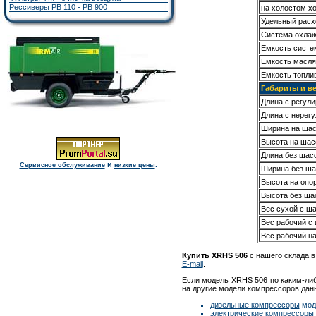
Рессиверы РВ 110 - РВ 900
на холостом х
Удельный расх
Система охла
Емкость систе
Емкость масля
Емкость топли
Габариты и в
Длина с регу
Длина с нере
Ширина на ша
Высота на шас
Длина без шас
и
.
Сервисное обслуживание
низкие цены
Ширина без ша
Высота на опор
Высота без ша
Вес сухой с ш
Вес рабочий с
Вес рабочий на
Купить XRHS 506
с нашего склада в
E-mail
.
Если модель XRHS 506 по каким-либ
на другие модели компрессоров данн
дизельные компрессоры
моде
электрические компрессоры