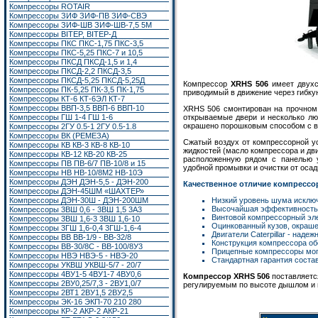
Компрессоры ROTAIR
Компрессоры ЗИФ ЗИФ-ПВ ЗИФ-СВЭ
Компрессоры ЗИФ-ШВ ЗИФ-ШВ-7,5 5М
Компрессоры BITEP, BITEP-Д
Компрессоры ПКС ПКС-1,75 ПКС-3,5
Компрессоры ПКС-5,25 ПКС-7 и 10,5
Компрессоры ПКСД ПКСД-1,5 и 1,4
Компрессоры ПКСД-2,2 ПКСД-3,5
Компрессоры ПКСД-5,25 ПКСД-5,25Д
Компрессор
XRHS 506
имеет двухс
Компрессоры ПК-5,25 ПК-3,5 ПК-1,75
приводимый в движение через гибкую
Компрессоры КТ-6 КТ-6ЭЛ КТ-7
Компрессоры ВВП-3,5 ВВП-6 ВВП-10
XRHS 506 смонтирован на прочном
Компрессоры ГШ 1-4 ГШ 1-6
открываемые двери и несколько лю
окрашено порошковым способом с в
Компрессоры 2ГУ 0.5-1 2ГУ 0.5-1.8
Компрессоры ВК (РЕМЕЗА)
Сжатый воздух от компрессорной ус
Компрессоры КВ КВ-3 КВ-8 КВ-10
жидкостей (масло компрессора и дв
Компрессоры КВ-12 КВ-20 КВ-25
расположенную рядом с панелью 
Компрессоры ПВ ПВ-6/7 ПВ-10/8 и 15
удобной промывки и очистки от осад
Компрессоры НВ НВ-10/8М2 НВ-10Э
Компрессоры ДЭН ДЭН-5,5 - ДЭН-200
Качественное отличие компрессор
Компрессоры ДЭН-45ШМ «ШАХТЕР»
Компрессоры ДЭН-30Ш - ДЭН-200ШМ
Низкий уровень шума исключ
Высочайшая эффективность к
Компрессоры 3ВШ 0,6 - 3ВШ 1,5 3А3
Винтовой компрессорный эле
Компрессоры 3ВШ 1,6-3 3ВШ 1,6-10
Оцинкованный кузов, окраше
Компрессоры 3ГШ 1,6-0,4 3ГШ-1,6-4
Двигатели Caterpillar - над
Компрессоры ВВ ВВ-1/9 - ВВ-32/8
Конструкция компрессора об
Компрессоры ВВ-30/8С - ВВ-100/8У3
Прицепные компрессоры могу
Компрессоры НВЭ НВЭ-5 - НВЭ-20
Стандартная гарантия состав
Компрессоры УКВШ УКВШ-5/7 - 20/7
Компрессоры 4ВУ1-5 4ВУ1-7 4ВУ0,6
Компрессор XRHS 506
поставляется
Компрессоры 2ВУ0,25/7,3 - 2ВУ1,0/7
регулируемым по высоте дышлом и 
Компрессоры 2ВТ1
2ВУ1,5
2ВУ2,5
Компрессоры ЭК-16
ЭКП-70 210 280
Компрессоры КР-2 АКР-2 АКР-21