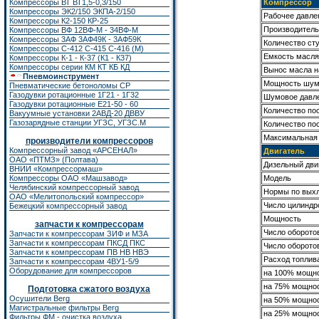
Компрессор
Компрессоры ВТ ВТ1,5-0,3/150
Компрессоры ЭК2/150
ЭКПА-2/150
Рабочее давле
Компрессоры К2-150
КР-25
Производительн
Компрессоры ВФ 12ВФ-М - 34ВФ-М
Компрессоры 3АФ 3АФ49К - 3АФ59К
Количество ст
Компрессоры С-412 С-415 С-416 (М)
Емкость масля
Компрессоры К-1 - К-37 (К1 - К37)
Компрессоры серии КМ КТ КБ КД
Вынос масла 
Пневмоинструмент
Мощность шума
Пневматические бетоноломы CP
Газодувки ротационные 1Г21 - 1Г32
Шумовое давле
Газодувки ротационные Е21-50 - 60
Количество по
Вакуумные установки 2АВД-20 ДВВУ
Газозарядные станции УГЗС, УГЗС.М
Количество по
Максимальная 
производители компрессоров
Компрессорный завод «АРСЕНАЛ»
Двигатель
ОАО «ПТМЗ» (Полтава)
Дизельный дви
ВНИИ «Компрессормаш»
Модель
Компрессоры ОАО «Машзавод»
Челябинский компрессорный завод
Нормы по вых
ОАО «Мелитопольский компрессор»
Число цилиндр
Бежецкий компрессорный завод
Мощность
запчасти к компрессорам
Число оборото
Запчасти к компрессорам ЗИФ
и
МЗА
Запчасти к компрессорам ПКСД ПКС
Число оборото
Запчасти к компрессорам ПВ НВ НВЭ
Расход топлив
Запчасти к компрессорам 4ВУ1-5/9
Оборудование для компрессоров
на 100% мощн
на 75% мощно
Подготовка сжатого воздуха
Осушители Berg
на 50% мощно
Магистральные фильтры Berg
на 25% мощно
Фильтры ФМ - очистка воздуха